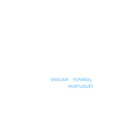
Language Options
ENGLISH
ESPAÑOL
PORTUGUÉS