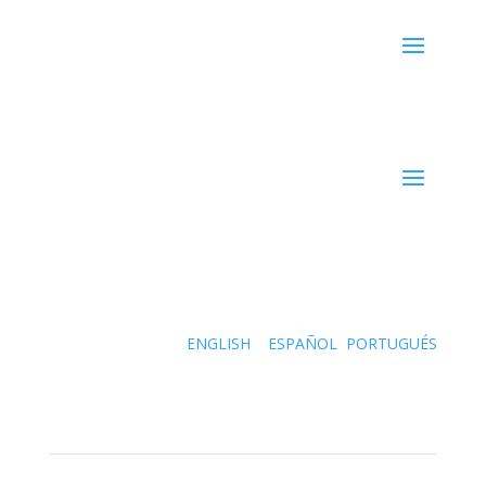
Resources
Language Options
ENGLISH
ESPAÑOL
PORTUGUÉS